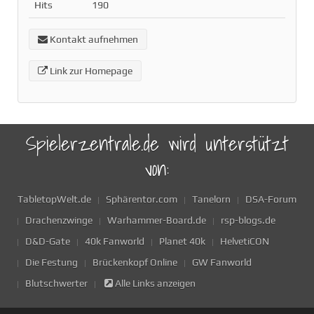
Hits
190
Kontakt aufnehmen
Link zur Homepage
Spielerzentrale.de wird unterstützt
von:
TabletopWelt.de
Sphärentor.com
Tanelorn
DSA-Forum
Drachenzwinge
Warhammer-Board.de
rsp-blogs.de
D&D-Gate
40k Fanworld
Planet 40k
HelvetiCON
Die Festung
Brückenkopf Online
GW Fanworld
Blutschwerter
Alle Links anzeigen