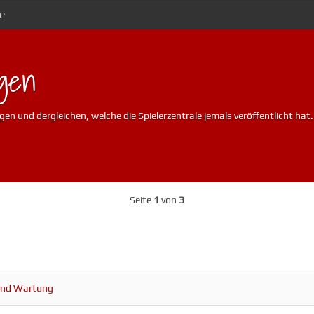
fe
gen
en und dergleichen, welche die Spielerzentrale jemals veröffentlicht hat.
Seite
1
von
3
nd Wartung